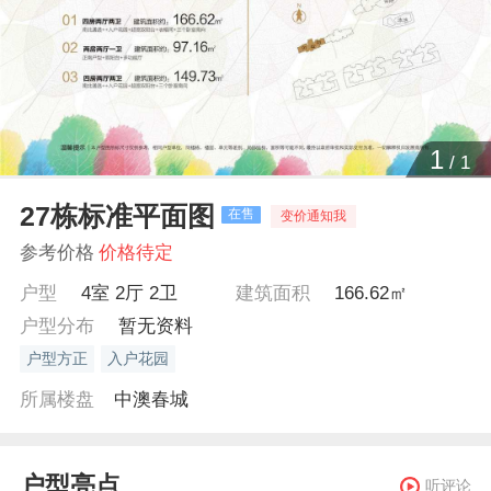
1
/
1
27栋标准平面图
在售
变价通知我
参考价格
价格待定
户型
4室 2厅 2卫
建筑面积
166.62㎡
户型分布
暂无资料
户型方正
入户花园
所属楼盘
中澳春城
户型亮点
听评论