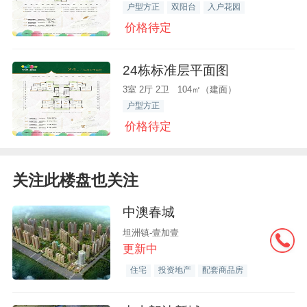
户型方正
双阳台
入户花园
价格待定
24栋标准层平面图
3室 2厅 2卫 104㎡（建面）
户型方正
价格待定
关注此楼盘也关注
中澳春城
坦洲镇-壹加壹
更新中
住宅
投资地产
配套商品房